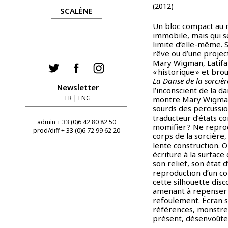
(2012)
SCALÈNE
Un bloc compact au m
immobile, mais qui se
limite d’elle-même. S
rêve ou d’une project
Mary Wigman, Latifa 
« historique » et bro
La Danse de la sorcièr
Newsletter
l’inconscient de la d
FR
|
ENG
montre Mary Wigman 
sourds des percussio
traducteur d’états c
admin + 33 (0)6 42 80 82 50
momifier ? Ne reprod
prod/diff + 33 (0)6 72 99 62 20
corps de la sorcière
lente construction. 
écriture à la surface
son relief, son état 
reproduction d’un co
cette silhouette disc
amenant à repenser l
refoulement. Écran 
références, monstres
présent, désenvoûte