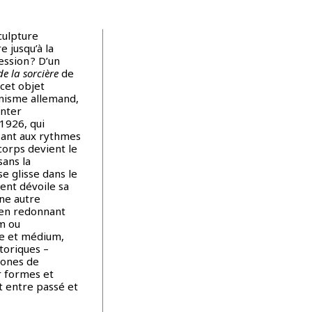
culpture
 jusqu’à la
ession ? D’un
e la sorcière
de
 cet objet
onnisme allemand,
anter
 1926, qui
sant aux rythmes
corps devient le
sans la
e glisse dans le
ent dévoile sa
ne autre
t en redonnant
lm ou
ce et médium,
storiques –
zones de
r formes et
t entre passé et