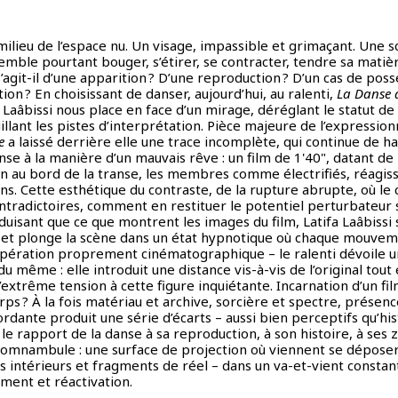
ilieu de l’espace nu. Un visage, impassible et grimaçant. Une s
mble pourtant bouger, s’étirer, se contracter, tendre sa matière
’agit-il d’une apparition ? D’une reproduction ? D’un cas de poss
ion ? En choisissant de danser, aujourd’hui, au ralenti,
La Danse d
Laâbissi nous place en face d’un mirage, déréglant le statut de
uillant les pistes d’interprétation. Pièce majeure de l’expressi
e
a laissé derrière elle une trace incomplète, qui continue de h
anse à la manière d’un mauvais rêve : un film de 1'40", datant de
au bord de la transe, les membres comme électrifiés, réagis
ns. Cette esthétique du contraste, de la rupture abrupte, où le 
ontradictoires, comment en restituer le potentiel perturbateur 
uisant que ce que montrent les images du film, Latifa Laâbissi s
, et plonge la scène dans un état hypnotique où chaque mouvem
Opération proprement cinématographique – le ralenti dévoile u
 du même : elle introduit une distance vis-à-vis de l’original tou
d’extrême tension à cette figure inquiétante. Incarnation d’un fi
rps ? À la fois matériau et archive, sorcière et spectre, présen
ordante produit une série d’écarts – aussi bien perceptifs qu’hi
e rapport de la danse à sa reproduction, à son histoire, à ses 
somnambule : une surface de projection où viennent se dépose
 intérieurs et fragments de réel – dans un va-et-vient constan
ment et réactivation.