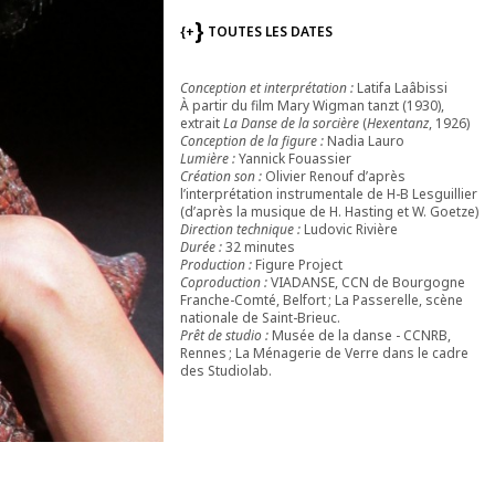
{+
TOUTES LES DATES
Conception et interprétation :
Latifa Laâbissi
À partir du film Mary Wigman tanzt (1930),
extrait
La Danse de la sorcière
(
Hexentanz
, 1926)
Conception de la figure :
Nadia Lauro
Lumière :
Yannick Fouassier
Création son :
Olivier Renouf d’après
l’interprétation instrumentale de H-B Lesguillier
(d’après la musique de H. Hasting et W. Goetze)
Direction technique :
Ludovic Rivière
Durée :
32 minutes
Production :
Figure Project
Coproduction :
VIADANSE, CCN de Bourgogne
Franche-Comté, Belfort ; La Passerelle, scène
nationale de Saint-Brieuc.
Prêt de studio :
Musée de la danse - CCNRB,
Rennes ; La Ménagerie de Verre dans le cadre
des Studiolab.