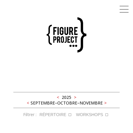
Latifa Laâbissi
AGENDA
<
2025
>
<
SEPTEMBRE–OCTOBRE–NOVEMBRE
>
RÉPERTOIRE
Filtrer :
RÉPERTOIRE
WORKSHOPS
ARTISTE ASSOCIÉE - RÉSIDENCES
EXTENSION SAUVAGE