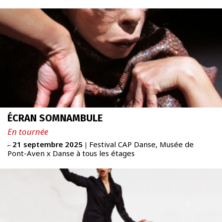
À PROPOS
SCALÈNE
Newsletter
FR
|
ENG
ÉCRAN SOMNAMBULE
admin + 33 (0)6 42 80 82 50
En tournée
prod/diff + 33 (0)6 72 99 62 20
21 septembre 2025
Festival CAP Danse, Musée de
⌐
|
Pont-Aven x Danse à tous les étages