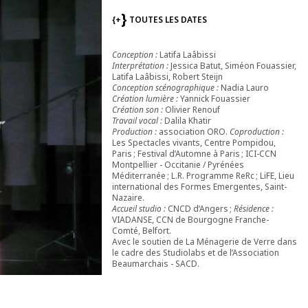
{+
TOUTES LES DATES
Conception :
Latifa Laâbissi
Interprétation :
Jessica Batut, Siméon Fouassier,
Latifa Laâbissi, Robert Steijn
Conception scénographique :
Nadia Lauro
Création lumière :
Yannick Fouassier
Création son :
Olivier Renouf
Travail vocal :
Dalila Khatir
Production :
association ORO.
Coproduction :
Les Spectacles vivants, Centre Pompidou,
Paris ; Festival d’Automne à Paris ; ICI-CCN
Montpellier - Occitanie / Pyrénées
Méditerranée ; L.R. Programme ReRc ; LiFE, Lieu
international des Formes Emergentes, Saint-
Nazaire.
Accueil studio :
CNCD d’Angers ;
Résidence :
VIADANSE, CCN de Bourgogne Franche-
Comté, Belfort.
Avec le soutien de La Ménagerie de Verre dans
le cadre des Studiolabs et de l’Association
Beaumarchais - SACD.