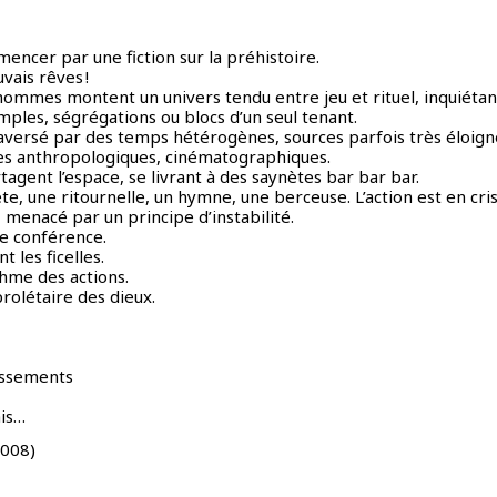
ncer par une fiction sur la préhistoire.
vais rêves !
mmes montent un univers tendu entre jeu et rituel, inquiétan
mples, ségrégations ou blocs d’un seul tenant.
traversé par des temps hétérogènes, sources parfois très éloign
ces anthropologiques, cinématographiques.
artagent l’espace, se livrant à des saynètes bar bar bar.
e, une ritournelle, un hymne, une berceuse. L’action est en cris
 menacé par un principe d’instabilité.
e conférence.
 les ficelles.
thme des actions.
prolétaire des dieux.
issements
ais…
2008)