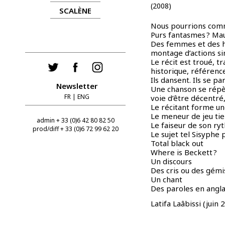
(2008)
SCALÈNE
Nous pourrions comme
Purs fantasmes ? Mau
Des femmes et des ho
montage d’actions si
Le récit est troué, 
historique, référen
Ils dansent. Ils se p
Newsletter
Une chanson se répèt
FR
|
ENG
voie d’être décentré,
Le récitant forme un
Le meneur de jeu tient
admin + 33 (0)6 42 80 82 50
Le faiseur de son ry
prod/diff + 33 (0)6 72 99 62 20
Le sujet tel Sisyphe 
Total black out
Where is Beckett ?
Un discours
Des cris ou des gém
Un chant
Des paroles en angl
Latifa Laâbissi (juin 